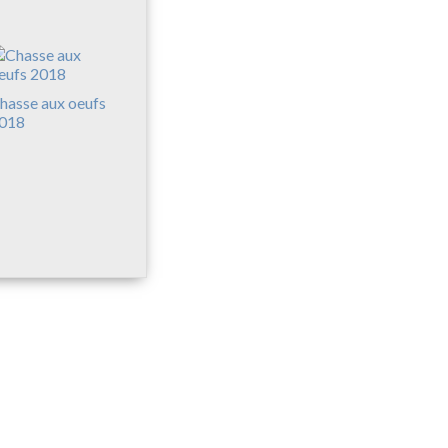
hasse aux oeufs
018