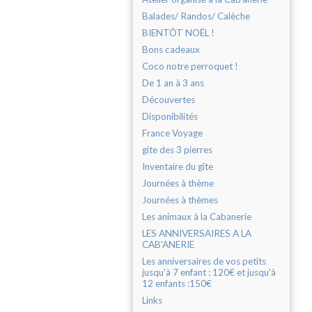
Balades/ Randos/ Calèche
BIENTÔT NOËL !
Bons cadeaux
Coco notre perroquet !
De 1 an à 3 ans
Découvertes
Disponibilités
France Voyage
gite des 3 pierres
Inventaire du gîte
Journées à thème
Journées à thèmes
Les animaux à la Cabanerie
LES ANNIVERSAIRES A LA
CAB'ANERIE
Les anniversaires de vos petits
jusqu'à 7 enfant : 120€ et jusqu'à
12 enfants :150€
Links