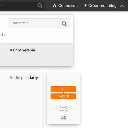
Connexion
+
Créer mon blog
ute
Asinothérapie
Publié par
dany
0
Repost