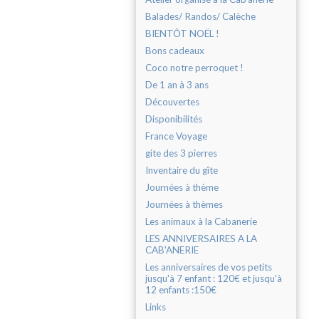
Balades/ Randos/ Calèche
BIENTÔT NOËL !
Bons cadeaux
Coco notre perroquet !
De 1 an à 3 ans
Découvertes
Disponibilités
France Voyage
gite des 3 pierres
Inventaire du gîte
Journées à thème
Journées à thèmes
Les animaux à la Cabanerie
LES ANNIVERSAIRES A LA
CAB'ANERIE
Les anniversaires de vos petits
jusqu'à 7 enfant : 120€ et jusqu'à
12 enfants :150€
Links