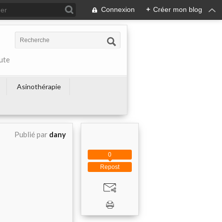
Connexion
+
Créer mon blog
ute
Asinothérapie
Publié par
dany
0
Repost