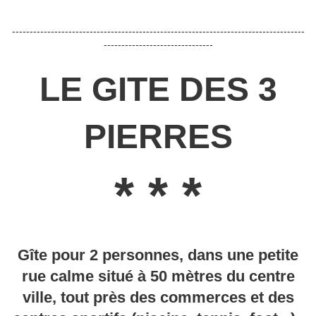
-----------------------------------------------------------------------------------
-------------------------------
LE GITE DES 3
PIERRES
* * *
Gîte pour 2 personnes, dans une petite
rue calme situé à 50 mètres du centre
ville, tout près des commerces et des