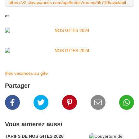
https://v2.clevacances.com/api/hotels/rooms/65710/availabilities/calendar?booking=1&remote=1&unavailability=1&empty=1
et
#les vacances au gîte
Partager
Vous aimerez aussi
TARIFS DE NOS GITES 2026