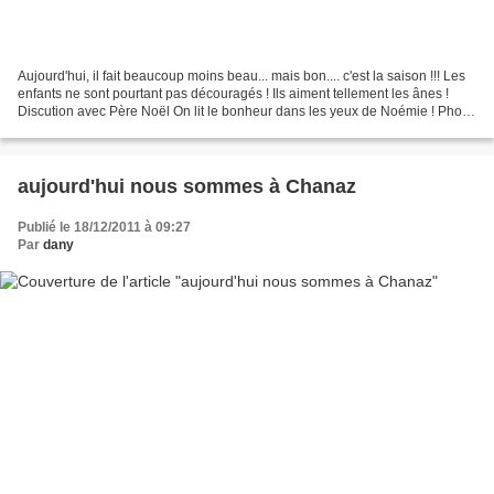
Aujourd'hui, il fait beaucoup moins beau... mais bon.... c'est la saison !!! Les
enfants ne sont pourtant pas découragés ! Ils aiment tellement les ânes !
Discution avec Père Noël On lit le bonheur dans les yeux de Noémie ! Photo
souvenir avant le départ...
aujourd'hui nous sommes à Chanaz
Publié le 18/12/2011 à 09:27
Par
dany