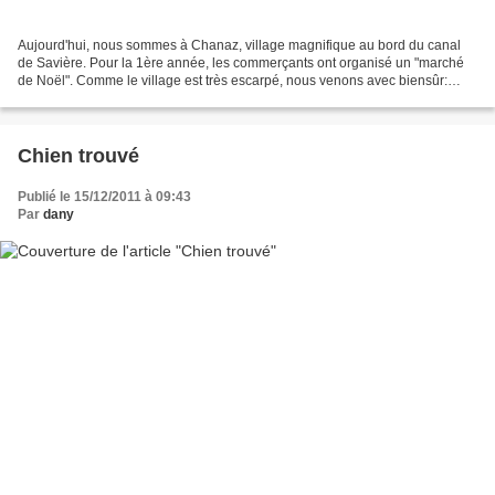
Aujourd'hui, nous sommes à Chanaz, village magnifique au bord du canal
de Savière. Pour la 1ère année, les commerçants ont organisé un "marché
de Noël". Comme le village est très escarpé, nous venons avec biensûr:
Mélodie et Calypso, mais sans la calèche....
Chien trouvé
Publié le 15/12/2011 à 09:43
Par
dany