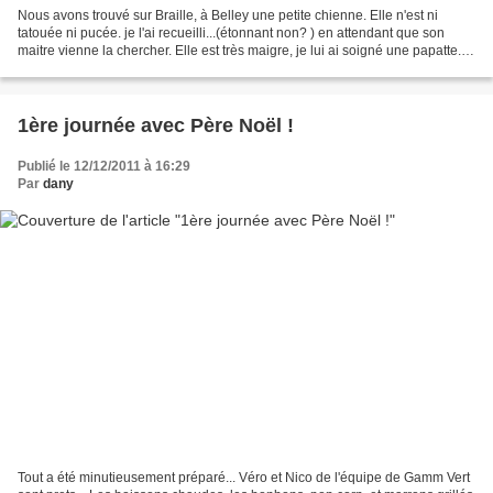
Nous avons trouvé sur Braille, à Belley une petite chienne. Elle n'est ni
tatouée ni pucée. je l'ai recueilli...(étonnant non? ) en attendant que son
maitre vienne la chercher. Elle est très maigre, je lui ai soigné une papatte.
Je n'arrive pas à définir...
1ère journée avec Père Noël !
Publié le 12/12/2011 à 16:29
Par
dany
Tout a été minutieusement préparé... Véro et Nico de l'équipe de Gamm Vert