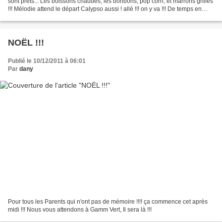
sont prets... Les boissons chaudes, les bonbons, pop corn, et marrons grillés
!!! Mélodie attend le départ Calypso aussi ! allé !!! on y va !!! De temps en
temps, Lutinos monte...
NOËL !!!
Publié le 10/12/2011 à 06:01
Par
dany
Pour tous les Parents qui n'ont pas de mémoire !!!! ça commence cet après
midi !!! Nous vous attendons à Gamm Vert, Il sera là !!!