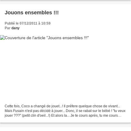
Jouons ensembles !!!
Publié le 07/12/2011 à 10:59
Par
dany
Cette fois, Coco a changé de jouet...! Il préfere quelque chose de vivant...
Mais Fusain n'est pas décidé à jouer... Donc, il se rabat sur le bébé ! "tu veux
jouer ???" (petit clin d'oeil...!) Et alors la... Je te cours après, tu me cours
après... Cache...