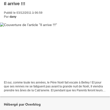
Il arrive !!!
Publié le 03/12/2011 à 06:59
Par
dany
Et oui, comme toute les années, le Père Noël fait escale à Belley ! Et pour
que ses rennes ne se fatiguent pas avant la grande nuit de Noël, Il viendra
prendre les ânes de la Cab'anerie. Et pendant que les Parents feront leurs
courses, Il promenera les...
Hébergé par Overblog