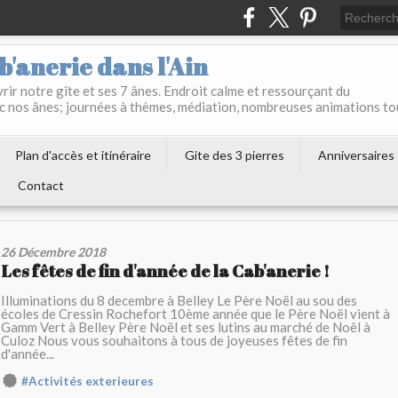
b'anerie dans l'Ain
ir notre gîte et ses 7 ânes. Endroit calme et ressourçant du
c nos ânes; journées à thèmes, médiation, nombreuses animations to
Plan d'accès et itinéraire
Gite des 3 pierres
Anniversaires
Contact
26 Décembre 2018
Les fêtes de fin d'année de la Cab'anerie !
Illuminations du 8 decembre à Belley Le Père Noël au sou des
écoles de Cressin Rochefort 10ème année que le Père Noël vient à
Gamm Vert à Belley Père Noël et ses lutins au marché de Noêl à
Culoz Nous vous souhaitons à tous de joyeuses fêtes de fin
d'année...
#Activités exterieures