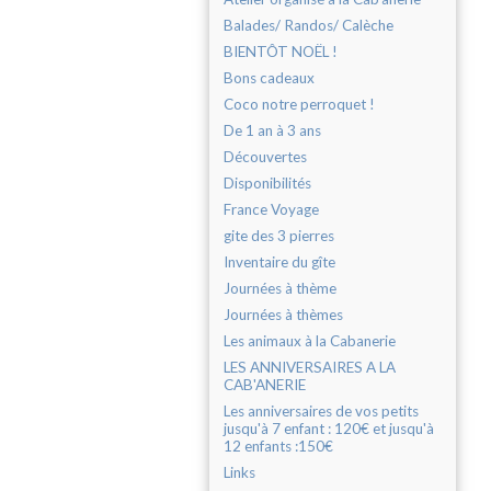
Balades/ Randos/ Calèche
BIENTÔT NOËL !
Bons cadeaux
Coco notre perroquet !
De 1 an à 3 ans
Découvertes
Disponibilités
France Voyage
gite des 3 pierres
Inventaire du gîte
Journées à thème
Journées à thèmes
Les animaux à la Cabanerie
LES ANNIVERSAIRES A LA
CAB'ANERIE
Les anniversaires de vos petits
jusqu'à 7 enfant : 120€ et jusqu'à
12 enfants :150€
Links