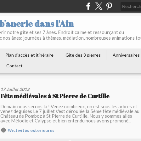
b'anerie dans l'Ain
ir notre gîte et ses 7 ânes. Endroit calme et ressourçant du
c nos ânes; journées à thèmes, médiation, nombreuses animations to
Plan d'accès et itinéraire
Gite des 3 pierres
Anniversaires
Contact
17 Juillet 2013
Fête médiévales à St Pierre de Curtille
Demain nous serons là ! Venez nombreux, on est sous les arbres et
venez deguisés Le 7 juillet s'est déroulée la 5ème fête médiévale au
Château de Pomboz à St Pierre de Curtille. Nous y sommes allés
avec Mélodie et Calypso et bien entendu nous avons promené...
#Activités exterieures