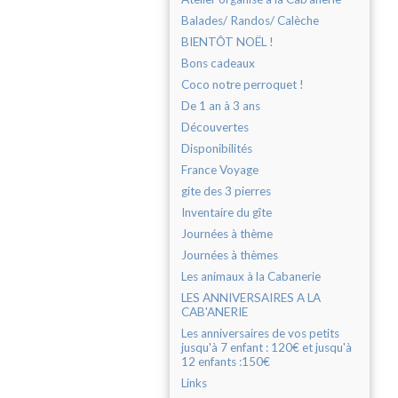
Balades/ Randos/ Calèche
BIENTÔT NOËL !
Bons cadeaux
Coco notre perroquet !
De 1 an à 3 ans
Découvertes
Disponibilités
France Voyage
gite des 3 pierres
Inventaire du gîte
Journées à thème
Journées à thèmes
Les animaux à la Cabanerie
LES ANNIVERSAIRES A LA
CAB'ANERIE
Les anniversaires de vos petits
jusqu'à 7 enfant : 120€ et jusqu'à
12 enfants :150€
Links