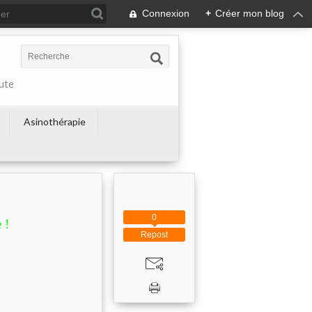
Connexion
+
Créer mon blog
ute
Asinothérapie
0
 !
Repost