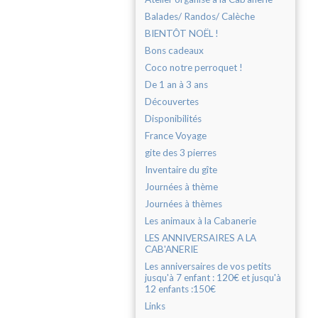
Balades/ Randos/ Calèche
BIENTÔT NOËL !
Bons cadeaux
Coco notre perroquet !
De 1 an à 3 ans
Découvertes
Disponibilités
France Voyage
gite des 3 pierres
Inventaire du gîte
Journées à thème
Journées à thèmes
Les animaux à la Cabanerie
LES ANNIVERSAIRES A LA
CAB'ANERIE
Les anniversaires de vos petits
jusqu'à 7 enfant : 120€ et jusqu'à
12 enfants :150€
Links