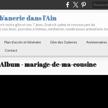
b'anerie dans l'Ain
ir notre gîte et ses 7 ânes. Endroit calme et ressourçant du
c nos ânes; journées à thèmes, médiation, nombreuses animations to
Plan d'accès et itinéraire
Gite des 3 pierres
Anniversaires
Contact
Album - mariage-de-ma-cousine