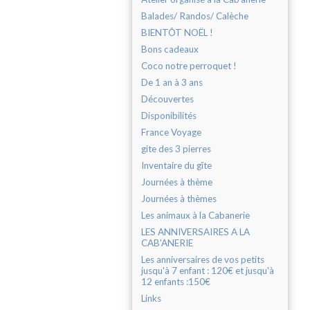
Balades/ Randos/ Calèche
BIENTÔT NOËL !
Bons cadeaux
Coco notre perroquet !
De 1 an à 3 ans
Découvertes
Disponibilités
France Voyage
gite des 3 pierres
Inventaire du gîte
Journées à thème
Journées à thèmes
Les animaux à la Cabanerie
LES ANNIVERSAIRES A LA
CAB'ANERIE
Les anniversaires de vos petits
jusqu'à 7 enfant : 120€ et jusqu'à
12 enfants :150€
Links