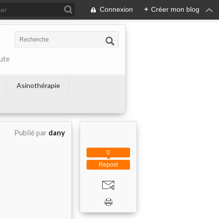
Connexion
+
Créer mon blog
ute
Asinothérapie
Publié par
dany
0
Repost