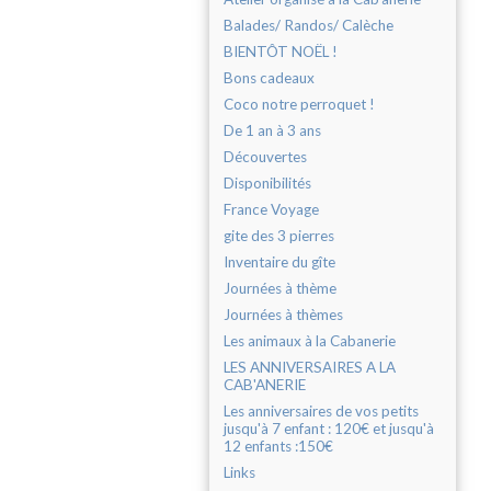
Balades/ Randos/ Calèche
BIENTÔT NOËL !
Bons cadeaux
Coco notre perroquet !
De 1 an à 3 ans
Découvertes
Disponibilités
France Voyage
gite des 3 pierres
Inventaire du gîte
Journées à thème
Journées à thèmes
Les animaux à la Cabanerie
LES ANNIVERSAIRES A LA
CAB'ANERIE
Les anniversaires de vos petits
jusqu'à 7 enfant : 120€ et jusqu'à
12 enfants :150€
Links