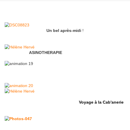
Un bel après-midi
!
ASINOTHERAPIE
Voyage à la Cab'anerie