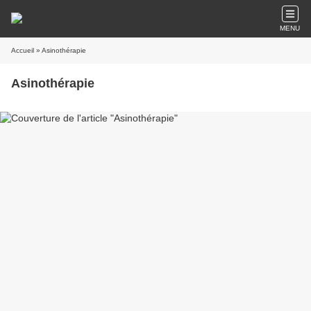
MENU
Accueil
» Asinothérapie
Asinothérapie