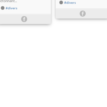
étonnant...
#divers
#divers