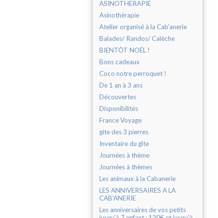
ASINOTHERAPIE
Asinothérapie
Atelier organisé à la Cab'anerie
Balades/ Randos/ Calèche
BIENTÔT NOËL !
Bons cadeaux
Coco notre perroquet !
De 1 an à 3 ans
Découvertes
Disponibilités
France Voyage
gite des 3 pierres
Inventaire du gîte
Journées à thème
Journées à thèmes
Les animaux à la Cabanerie
LES ANNIVERSAIRES A LA
CAB'ANERIE
Les anniversaires de vos petits
jusqu'à 7 enfant : 120€ et jusqu'à