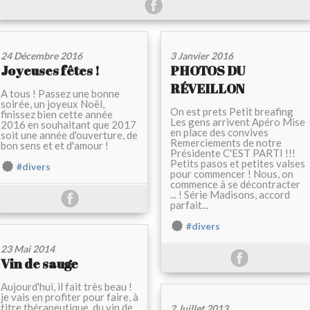
24 Décembre 2016
3 Janvier 2016
Joyeuses fêtes !
PHOTOS DU
RÉVEILLON
A tous ! Passez une bonne
soirée, un joyeux Noël,
On est prets Petit breafing
finissez bien cette année
Les gens arrivent Apéro Mise
2016 en souhaitant que 2017
en place des convives
soit une année d'ouverture, de
Remerciements de notre
bon sens et et d'amour !
Présidente C'EST PARTI !!!
Petits pasos et petites valses
#divers
pour commencer ! Nous, on
commence à se décontracter
... ! Série Madisons, accord
parfait...
#divers
23 Mai 2014
Vin de sauge
Aujourd'hui, il fait très beau !
je vais en profiter pour faire, à
titre thérapeutique, du vin de
2 Juillet 2013