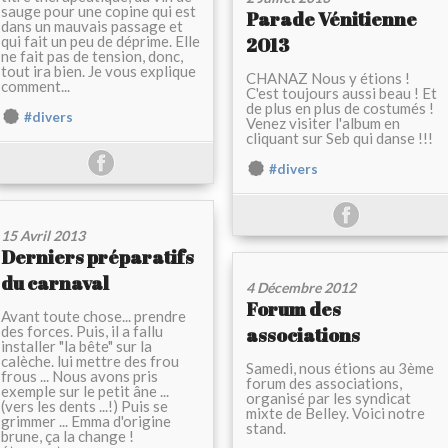
sauge pour une copine qui est
Parade Vénitienne
dans un mauvais passage et
qui fait un peu de déprime. Elle
2013
ne fait pas de tension, donc,
tout ira bien. Je vous explique
CHANAZ Nous y étions !
comment...
C'est toujours aussi beau ! Et
de plus en plus de costumés !
#divers
Venez visiter l'album en
cliquant sur Seb qui danse !!!
#divers
15 Avril 2013
Derniers préparatifs
du carnaval
4 Décembre 2012
Forum des
Avant toute chose... prendre
des forces. Puis, il a fallu
associations
installer "la bête" sur la
calèche. lui mettre des frou
Samedi, nous étions au 3ème
frous ... Nous avons pris
forum des associations,
exemple sur le petit âne ...
organisé par les syndicat
(vers les dents ...!) Puis se
mixte de Belley. Voici notre
grimmer ... Emma d'origine
stand.
brune, ça la change !