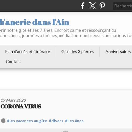
b'anerie dans l'Ain
ir notre gîte et ses 7 ânes. Endroit calme et ressourçant du
c nos ânes; journées à thèmes, médiation, nombreuses animations to
Plan d'accès et itinéraire
Gite des 3 pierres
Anniversaires
Contact
19 Mars 2020
CORONA VIRUS
,
,
#les vacances au gîte
#divers
#Les ânes