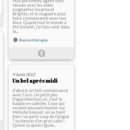
Huit personnes agées sont
venues avec les aides
soignantes Incarna et
Brigitte, et le stagiaire pour
faire connaissance avec nos
ânes. Quand tout le monde a
été installé, j'ai fais venir dans
la...
#asinothérapie
9 Août 2012
Un bel après midi
d'abord, on fait connaissance
avec Coco, Un petit peu
d'appréhention, et, c'est la
balade en calèche. Ceux qui
veulent peuvent monter sur
Mélodie biensûr, on se tient
bien ! un petit coup de fatigue
? ou besoin d'un gros calin !
Qu'est ce qu'on rigole...