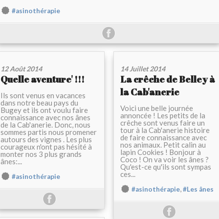
#asinothérapie
12 Août 2014
14 Juillet 2014
Quelle aventure' !!!
La crêche de Belley à
la Cab'anerie
Ils sont venus en vacances
dans notre beau pays du
Voici une belle journée
Bugey et ils ont voulu faire
annoncée ! Les petits de la
connaissance avec nos ânes
crêche sont venus faire un
de la Cab'anerie. Donc, nous
tour à la Cab'anerie histoire
sommes partis nous promener
de faire connaissance avec
autours des vignes . Les plus
nos animaux. Petit calin au
courageux n'ont pas hésité à
lapin Cookies ! Bonjour à
monter nos 3 plus grands
Coco ! On va voir les ânes ?
ânes:...
Qu'est-ce qu'ils sont sympas
ces...
#asinothérapie
,
#asinothérapie
#Les ânes