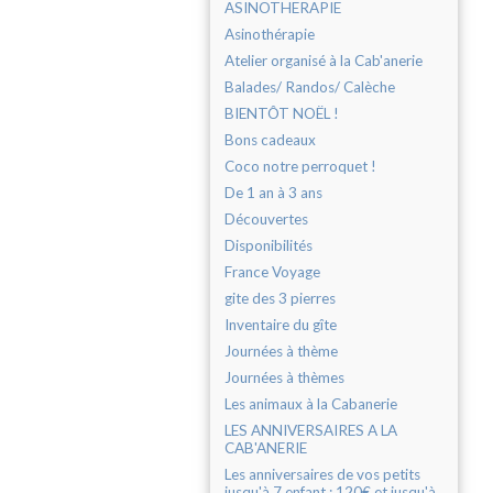
ASINOTHERAPIE
Asinothérapie
Atelier organisé à la Cab'anerie
Balades/ Randos/ Calèche
BIENTÔT NOËL !
Bons cadeaux
Coco notre perroquet !
De 1 an à 3 ans
Découvertes
Disponibilités
France Voyage
gite des 3 pierres
Inventaire du gîte
Journées à thème
Journées à thèmes
Les animaux à la Cabanerie
LES ANNIVERSAIRES A LA
CAB'ANERIE
Les anniversaires de vos petits
jusqu'à 7 enfant : 120€ et jusqu'à