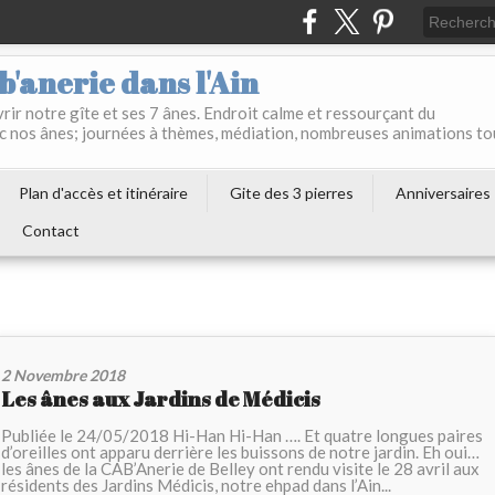
b'anerie dans l'Ain
ir notre gîte et ses 7 ânes. Endroit calme et ressourçant du
c nos ânes; journées à thèmes, médiation, nombreuses animations to
Plan d'accès et itinéraire
Gite des 3 pierres
Anniversaires
Contact
2 Novembre 2018
Les ânes aux Jardins de Médicis
Publiée le 24/05/2018 Hi-Han Hi-Han …. Et quatre longues paires
d’oreilles ont apparu derrière les buissons de notre jardin. Eh oui…
les ânes de la CAB’Anerie de Belley ont rendu visite le 28 avril aux
résidents des Jardins Médicis, notre ehpad dans l’Ain...