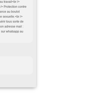
u travail<br />
/> Protection contre
hance au boulot
e sexuelle.<br />
uérir tous sorte de
 son adresse mail :
e sur whatsapp au