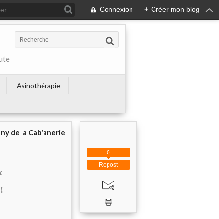
Connexion
+
Créer mon blog
ute
Asinothérapie
ny de la Cab'anerie
0
Repost
x
!