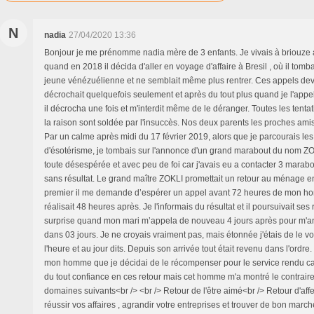
N
nadia
27/04/2020 13:36
Bonjour je me prénomme nadia mère de 3 enfants. Je vivais à briouze
quand en 2018 il décida d'aller en voyage d'affaire à Bresil , où il tom
jeune vénézuélienne et ne semblait même plus rentrer. Ces appels deve
décrochait quelquefois seulement et après du tout plus quand je l'appel
il décrocha une fois et m'interdit même de le déranger. Toutes les tenta
la raison sont soldée par l'insuccès. Nos deux parents les proches ami
Par un calme après midi du 17 février 2019, alors que je parcourais le
d'ésotérisme, je tombais sur l'annonce d'un grand marabout du nom ZO
toute désespérée et avec peu de foi car j'avais eu a contacter 3 marabo
sans résultat. Le grand maître ZOKLI promettait un retour au ménage en
premier il me demande d’espérer un appel avant 72 heures de mon ho
réalisait 48 heures après. Je l'informais du résultat et il poursuivait ses
surprise quand mon mari m’appela de nouveau 4 jours après pour m'a
dans 03 jours. Je ne croyais vraiment pas, mais étonnée j'étais de le voi
l'heure et au jour dits. Depuis son arrivée tout était revenu dans l'ordre. 
mon homme que je décidai de le récompenser pour le service rendu car a
du tout confiance en ces retour mais cet homme m'a montré le contraire.i
domaines suivants<br /> <br /> Retour de l'être aimé<br /> Retour d'affe
réussir vos affaires , agrandir votre entreprises et trouver de bon march