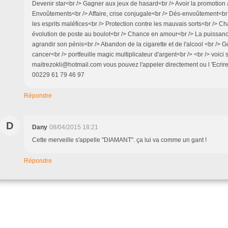
Devenir star<br /> Gagner aux jeux de hasard<br /> Avoir la promotion a
Envoûtements<br /> Affaire, crise conjugale<br /> Dés-envoûtement<br 
les esprits maléfices<br /> Protection contre les mauvais sorts<br /> C
évolution de poste au boulot<br /> Chance en amour<br /> La puissanc
agrandir son pénis<br /> Abandon de la cigarette et de l'alcool <br /> G
cancer<br /> portfeuille magic multiplicateur d'argent<br /> <br /> voici
maitrezokli@hotmail.com vous pouvez l'appeler directement ou l 'Ecrir
00229 61 79 46 97
Répondre
D
Dany
08/04/2015 18:21
Cette merveille s'appelle "DIAMANT". ça lui va comme un gant !
Répondre