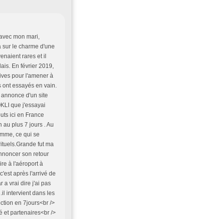
 avec mon mari,
ba sur le charme d'une
naient rares et il
ais. En février 2019,
tives pour l'amener à
s ont essayés en vain.
s annonce d'un site
KLI que j'essayai
uts ici en France
 au plus 7 jours . Au
mme, ce qui se
 rituels.Grande fut ma
nnoncer son retour
re à l'aéroport à
c'est après l'arrivé de
 vrai dire j'ai pas
l intervient dans les
ction en 7jours<br />
é et partenaires<br />