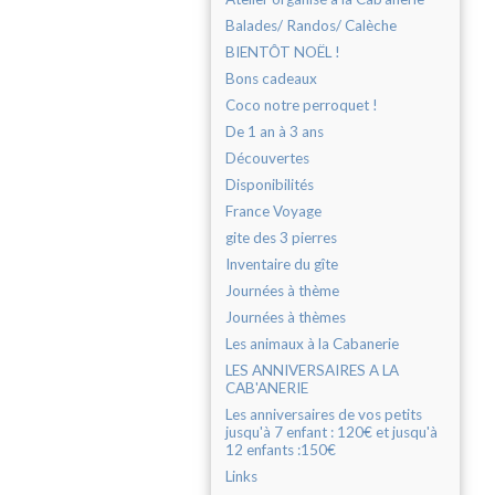
Balades/ Randos/ Calèche
BIENTÔT NOËL !
Bons cadeaux
Coco notre perroquet !
De 1 an à 3 ans
Découvertes
Disponibilités
France Voyage
gite des 3 pierres
Inventaire du gîte
Journées à thème
Journées à thèmes
Les animaux à la Cabanerie
LES ANNIVERSAIRES A LA
CAB'ANERIE
Les anniversaires de vos petits
jusqu'à 7 enfant : 120€ et jusqu'à
12 enfants :150€
Links