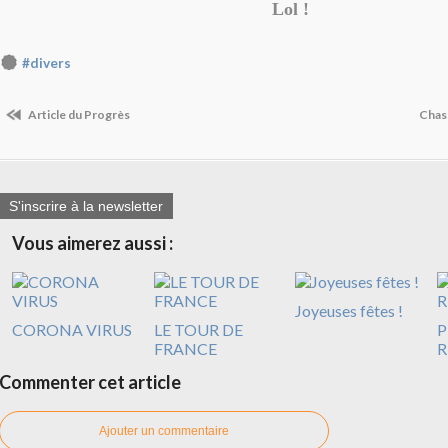
Lol !
#divers
Article du Progrès
Chas
S'inscrire à la newsletter
Vous aimerez aussi :
Joyeuses fêtes !
CORONA VIRUS
LE TOUR DE
P
FRANCE
R
Commenter cet article
Ajouter un commentaire