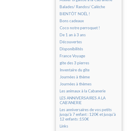
Balades/ Randos/ Calèche
BIENTÔT NOËL !
Bons cadeaux
Coco notre perroquet !
De 1 an à 3 ans
Découvertes
Disponibilités
France Voyage
gite des 3 pierres
Inventaire du gîte
Journées à thème
Journées à thèmes
Les animaux à la Cabanerie
LES ANNIVERSAIRES A LA
CAB'ANERIE
Les anniversaires de vos petits
jusqu'à 7 enfant : 120€ et jusqu'à
12 enfants :150€
Links