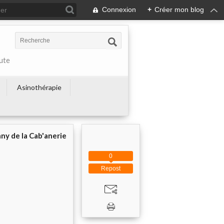
Connexion
+
Créer mon blog
ute
Asinothérapie
ny de la Cab'anerie
0
Repost