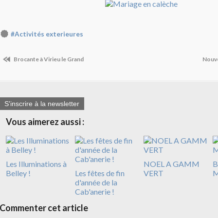
#Activités exterieures
Brocante à Virieu le Grand
Nouve
S'inscrire à la newsletter
Vous aimerez aussi :
Les Illuminations à
NOEL A GAMM
B
Belley !
Les fêtes de fin
VERT
M
d'année de la
Cab'anerie !
Commenter cet article