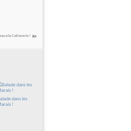
au à la Cab'anerie !
alade dans les
arais !