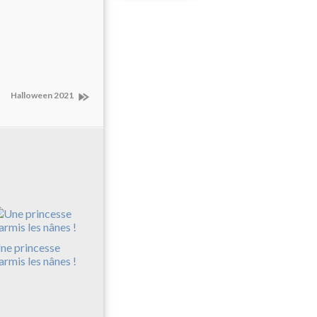
Halloween 2021
ne princesse
armis les nânes !