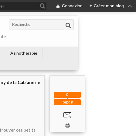
Connexion
+
Créer mon blog
ute
Asinothérapie
ny de la Cab'anerie
0
Repost
trouver ces petits