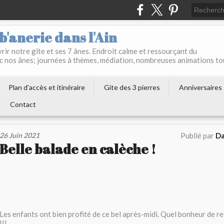
b'anerie dans l'Ain
ir notre gîte et ses 7 ânes. Endroit calme et ressourçant du
c nos ânes; journées à thèmes, médiation, nombreuses animations to
Plan d'accès et itinéraire
Gite des 3 pierres
Anniversaires
Contact
26 Juin 2021
Publié par
Da
Belle balade en calèche !
Les enfants ont bien profité de ce bel après-midi. Quel bonheur de re
!!!