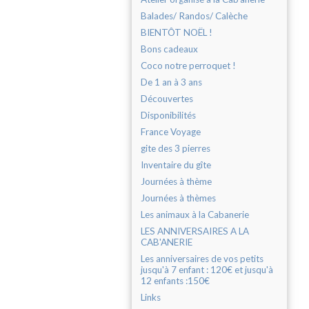
Balades/ Randos/ Calèche
BIENTÔT NOËL !
Bons cadeaux
Coco notre perroquet !
De 1 an à 3 ans
Découvertes
Disponibilités
France Voyage
gite des 3 pierres
Inventaire du gîte
Journées à thème
Journées à thèmes
Les animaux à la Cabanerie
LES ANNIVERSAIRES A LA
CAB'ANERIE
Les anniversaires de vos petits
jusqu'à 7 enfant : 120€ et jusqu'à
12 enfants :150€
Links