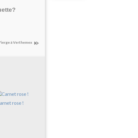
uette?
 Vierge à Verthemex
arnet rose !