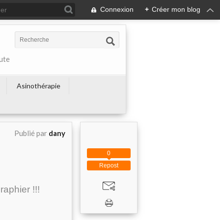
Connexion
+
Créer mon blog
ute
Asinothérapie
Publié par
dany
0
Repost
aphier !!!