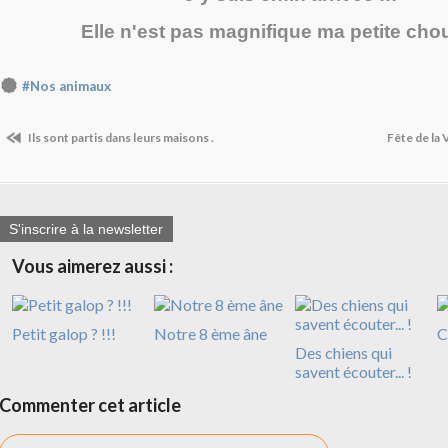
Elle n'est pas magnifique ma petite cho
#Nos animaux
Ils sont partis dans leurs maisons .
Fête de la
S'inscrire à la newsletter
Vous aimerez aussi :
Petit galop ? !!!
Notre 8 ème âne
C
Des chiens qui
savent écouter... !
Commenter cet article