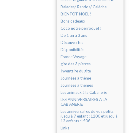
Balades/ Randos/ Calèche
BIENTÔT NOËL !
Bons cadeaux
Coco notre perroquet !
De 1 an à 3 ans
Découvertes
Disponibilités
France Voyage
gite des 3 pierres
Inventaire du gîte
Journées à thème
Journées à thèmes
Les animaux à la Cabanerie
LES ANNIVERSAIRES A LA
CAB'ANERIE
Les anniversaires de vos petits
jusqu'à 7 enfant : 120€ et jusqu'à
12 enfants :150€
Links