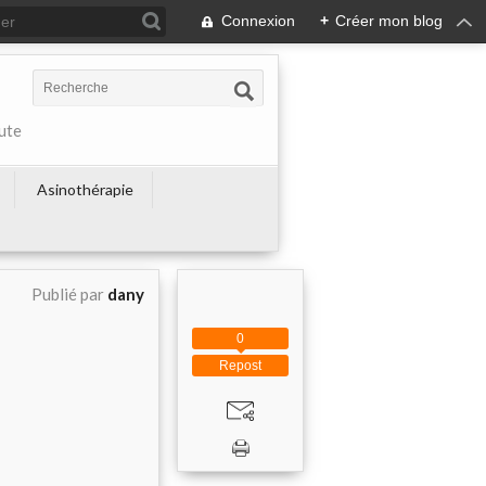
Connexion
+
Créer mon blog
ute
Asinothérapie
Publié par
dany
0
Repost