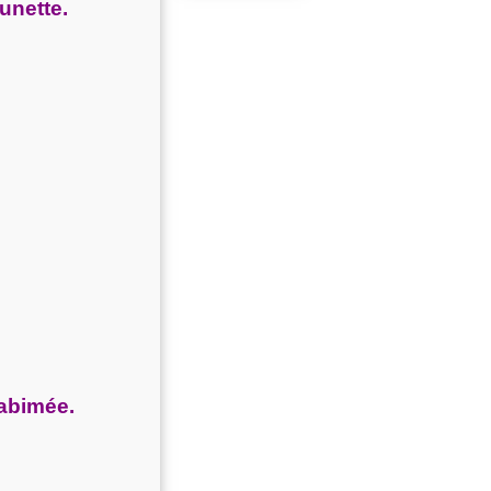
unette.
 abimée.