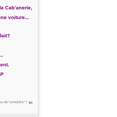
la Cab'anerie,
e voiture...
lait?
..
ent.
.P
ez dit "LINGERIE" ?