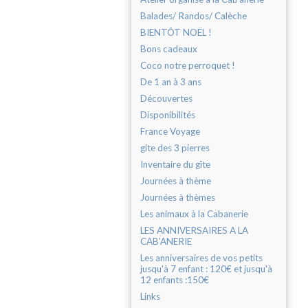
Balades/ Randos/ Calèche
BIENTÔT NOËL !
Bons cadeaux
Coco notre perroquet !
De 1 an à 3 ans
Découvertes
Disponibilités
France Voyage
gite des 3 pierres
Inventaire du gîte
Journées à thème
Journées à thèmes
Les animaux à la Cabanerie
LES ANNIVERSAIRES A LA
CAB'ANERIE
Les anniversaires de vos petits
jusqu'à 7 enfant : 120€ et jusqu'à
12 enfants :150€
Links