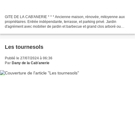
GITE DE LA CAB'ANERIE * * * Ancienne maison, rénovée, mitoyenne aux
propriétaires. Entrée indépendante, terrasse, et parking privé. Jardin
d'agrément avec mobilier de jardin et barbecue et grand clos arboré ou
broutent parfois nos ânes ! Capacité de 4...
Les tournesols
Publié le 27/07/2024 à 06:36
Par
Dany de la Cab'anerie