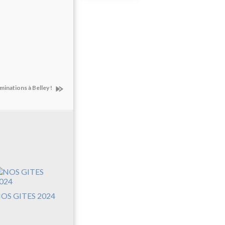
uminations à Belley !
OS GITES 2024