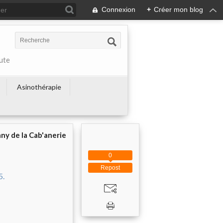
Connexion
+
Créer mon blog
ute
Asinothérapie
ny de la Cab'anerie
0
Repost