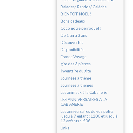
Balades/ Randos/ Calèche
BIENTÔT NOËL !
Bons cadeaux
Coco notre perroquet !
De 1 an à 3 ans
Découvertes
Disponibilités
France Voyage
gite des 3 pierres
Inventaire du gîte
Journées à thème
Journées à thèmes
Les animaux à la Cabanerie
LES ANNIVERSAIRES A LA
CAB'ANERIE
Les anniversaires de vos petits
jusqu'à 7 enfant : 120€ et jusqu'à
12 enfants :150€
Links