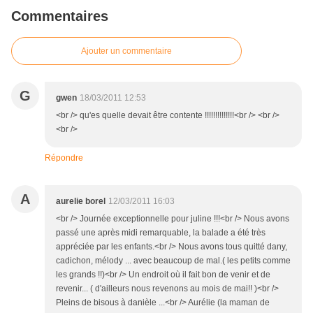
Commentaires
Ajouter un commentaire
G
gwen
18/03/2011 12:53
<br /> qu'es quelle devait être contente !!!!!!!!!!!!!!<br /> <br />
<br />
Répondre
A
aurelie borel
12/03/2011 16:03
<br /> Journée exceptionnelle pour juline !!!<br /> Nous avons
passé une après midi remarquable, la balade a été très
appréciée par les enfants.<br /> Nous avons tous quitté dany,
cadichon, mélody ... avec beaucoup de mal.( les petits comme
les grands !!)<br /> Un endroit où il fait bon de venir et de
revenir... ( d'ailleurs nous revenons au mois de mai!! )<br />
Pleins de bisous à danièle ...<br /> Aurélie (la maman de