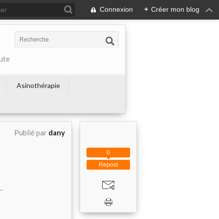
Connexion
+
Créer mon blog
ute
Asinothérapie
Publié par
dany
0
Repost
.