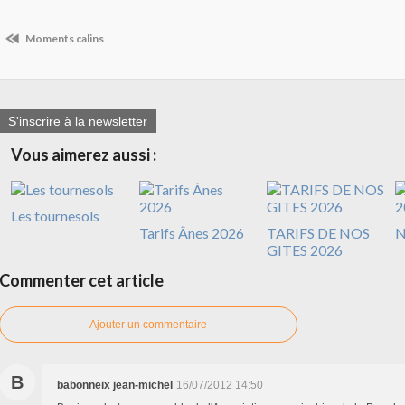
Moments calins
S'inscrire à la newsletter
Vous aimerez aussi :
Les tournesols
Tarifs Ânes 2026
TARIFS DE NOS
N
GITES 2026
Commenter cet article
Ajouter un commentaire
B
babonneix jean-michel
16/07/2012 14:50