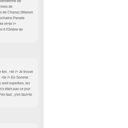
 vénitienne de
hives de
res de Chanaz (Maison
rochaine Parade
e et<br />
n A l'Ombre de
 km...<br /> Je trouve
s .<br /> En Somme :
s sont superbes, les
n'y étais pas ce jour
'en faut , y'en faut<br