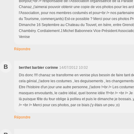
Bonjour,<br /> responsable de l'Association organisatrice de la Parade
Chanaz, j'aimerai pouvoir obtenir une copie de vos photos pour les arc
l'Association, pour nos membres costumés et pour<br /> nos partenai
du Tourisme, commerçants) Est-ce possible ? Merci pour ces photos P
Dimanche 16 Septembre au Chateau du Touvet, en Isère, entre Grenobl
Chambéry. Cordialement J.Michel Babonneix Vice-Président Associatio
Venise
Répondre
B
berthet barbier corinne
14/07/2012 10:02
Dis donc !!!! chanaz se transforme en venise plus besoin de faire tant de
cela génial, j'adore les costumes , les deguisements , les changement
Etre l'histoire d'un jour une autre personne, j'adore !<br /> Les costume
masques envoutants, le cadre idéal, quel bonne idée !!!<br /> <br /> Je 
là puisque fête du four oblige à pollieu et puis le dimanche je bossais..y
/> <br /> Merci pour ces photos, par ce biais j'y étais un peu ;o)
Répondre