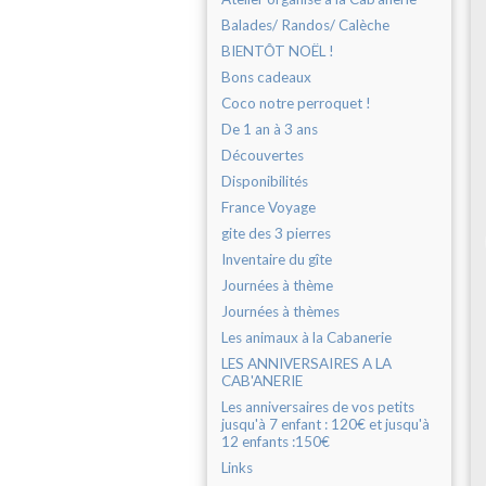
Balades/ Randos/ Calèche
BIENTÔT NOËL !
Bons cadeaux
Coco notre perroquet !
De 1 an à 3 ans
Découvertes
Disponibilités
France Voyage
gite des 3 pierres
Inventaire du gîte
Journées à thème
Journées à thèmes
Les animaux à la Cabanerie
LES ANNIVERSAIRES A LA
CAB'ANERIE
Les anniversaires de vos petits
jusqu'à 7 enfant : 120€ et jusqu'à
12 enfants :150€
Links