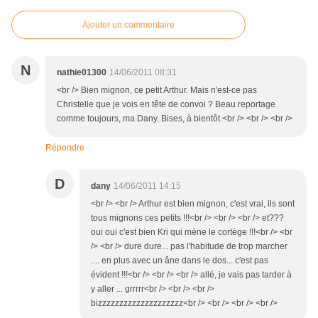
Ajouter un commentaire
N
nathie01300
14/06/2011 08:31
<br /> Bien mignon, ce petit Arthur. Mais n'est-ce pas
Christelle que je vois en tête de convoi ? Beau reportage
comme toujours, ma Dany. Bises, à bientôt.<br /> <br /> <br />
Répondre
D
dany
14/06/2011 14:15
<br /> <br /> Arthur est bien mignon, c'est vrai, ils sont
tous mignons ces petits !!!<br /> <br /> <br /> et???
oui oui c'est bien Kri qui mène le cortège !!!<br /> <br
/> <br /> dure dure... pas l'habitude de trop marcher
.... en plus avec un âne dans le dos... c'est pas
évident !!!<br /> <br /> <br /> allé, je vais pas tarder à
y aller ... grrrrr<br /> <br /> <br />
bizzzzzzzzzzzzzzzzzzzz<br /> <br /> <br /> <br />